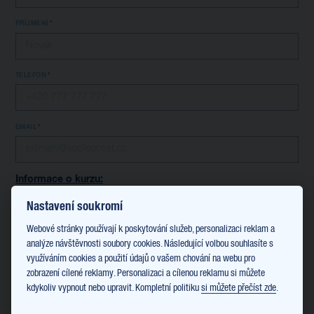
PŘÍJMENÍ
TELEFON
EMAIL
Informace o kurzu:
JAZYK
Nastavení soukromí
Anglický
Italský
Webové stránky používají k poskytování služeb, personalizaci reklam a
PŘEJI SI NAVŠTĚVOVAT KURZ:
analýze návštěvnosti soubory cookies. Následující volbou souhlasíte s
Individuální - 16 x 60 minut (11 088 Kč / student)
využíváním cookies a použití údajů o vašem chování na webu pro
zobrazení cílené reklamy. Personalizaci a cílenou reklamu si můžete
Individuální - 16 x 90 minut (16 640 Kč / student)
kdykoliv vypnout nebo upravit. Kompletní politiku
si můžete přečíst zde
.
Skupinový - částka je dělena počtem účastníků ve skupině