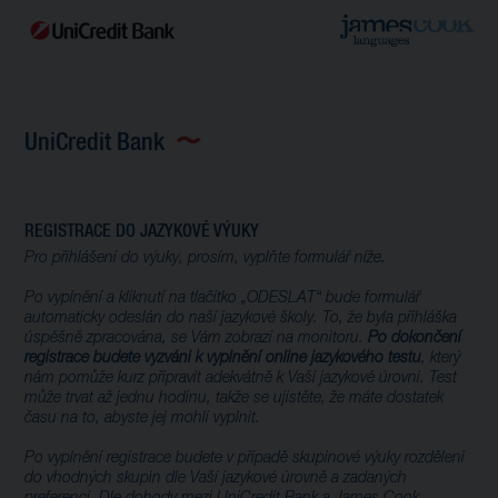
UniCredit Bank
REGISTRACE DO JAZYKOVÉ VÝUKY
Pro přihlášení do výuky, prosím, vyplňte formulář níže.
Po vyplnění a kliknutí na tlačítko „ODESLAT“ bude formulář
automaticky odeslán do naší jazykové školy. To, že byla přihláška
úspěšně zpracována, se Vám zobrazí na monitoru.
Po dokončení
registrace budete vyzváni k vyplnění online jazykového testu
, který
nám pomůže kurz připravit adekvátně k Vaší jazykové úrovni. Test
může trvat až jednu hodinu, takže se ujistěte, že máte dostatek
času na to, abyste jej mohli vyplnit.
Po vyplnění registrace budete v případě skupinové výuky rozděleni
do vhodných skupin dle Vaší jazykové úrovně a zadaných