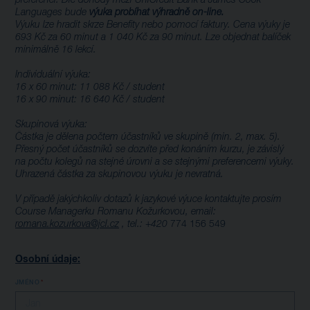
preferencí. Dle dohody mezi UniCredit Bank a James Cook
Languages bude
výuka probíhat výhradně on-line.
Výuku lze hradit skrze Benefity nebo pomocí faktury. Cena výuky je
693 Kč za 60 minut a 1 040 Kč za 90 minut. Lze objednat balíček
minimálně 16 lekcí.
Individuální výuka:
16 x 60 minut: 11 088 Kč / student
16 x 90 minut: 16 640 Kč / student
Skupinová výuka:
Částka je dělena počtem účastníků ve skupině (min. 2, max. 5).
Přesný počet účastníků se dozvíte před konáním kurzu, je závislý
na počtu kolegů na stejné úrovni a se stejnými preferencemi výuky.
Uhrazená částka za skupinovou výuku je nevratná.
V případě jakýchkoliv dotazů k jazykové výuce kontaktujte prosím
Course Managerku Romanu Kožurkovou, email:
romana.kozurkova@jcl.cz
, tel.: +420
774 156 549
Osobní údaje:
JMÉNO