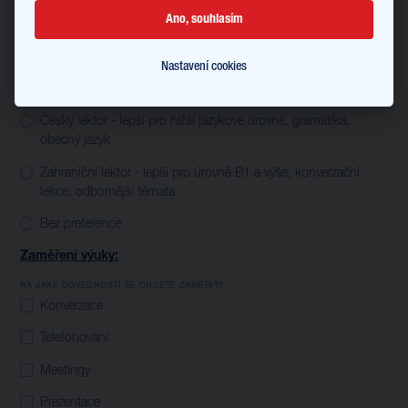
(min. 2, max. 5)
Ano, souhlasím
Přesný počet účastníků skupinové výuky se dozvíte před konáním kurzu,
je závislý na počtu kolegů na stejné úrovni a se stejnými preferencemi
Nastavení cookies
výuky. Uhrazená částka za skupinovou výuku je nevratná.
PREFERENCE LEKTORA
Český lektor - lepší pro nižší jazykové úrovně, gramatika,
obecný jazyk
Zahraniční lektor - lepší pro úrovně B1 a výše, konverzační
lekce, odbornější témata
Bez preference
Zaměření výuky:
NA JAKÉ DOVEDNOSTI SE CHCETE ZAMĚŘIT?
Konverzace
Telefonování
Meetingy
Prezentace