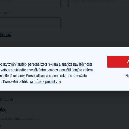
EDISKO
kurzu:
A
poskytování služeb, personalizaci reklam a analýze návštěvnosti
 volbou souhlasíte s využíváním cookies a použití údajů o vašem
í cílené reklamy. Personalizaci a cílenou reklamu si můžete
Na
t. Kompletní politiku
si můžete přečíst zde
.
t týdně
ky:
OSTI SE CHCETE ZAMĚŘIT?
e