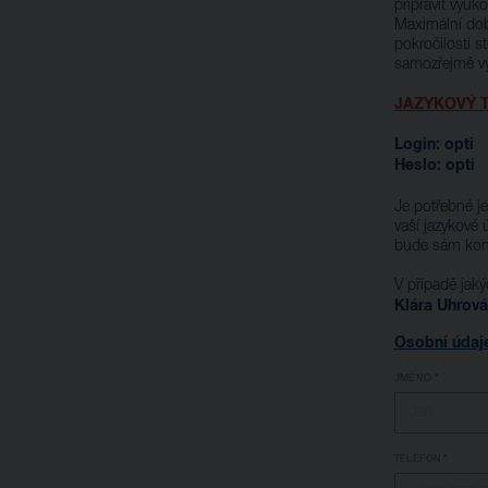
připravit výuk
Maximální doba
pokročilosti s
samozřejmě vy
JAZYKOVÝ 
Login: opti
Heslo: opti
Je potřebné j
vaší jazykové 
bude sám konta
V případě jak
Klára Uhrová
Osobní údaj
JMÉNO
TELEFON