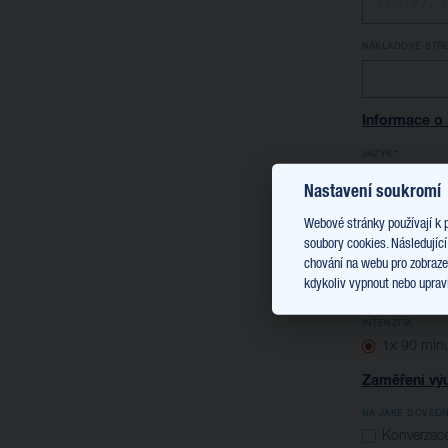
NÁKLADOVÉ STŘ
Informace o 
JAZYK
Anglický
Nastavení soukromí
FORMA VÝUKY
Webové stránky používají k 
ONLINE
soubory cookies. Následující
chování na webu pro zobrazen
TYP KURZU:
kdykoliv vypnout nebo upravi
skupinový
INTENZITA
1x 90 minu
Zaměření výu
NA JAKÉ DOVEDN
Konverzac