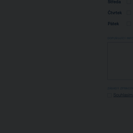
Středa
Čtvrtek
Pátek
DOPLŇUJÍCÍ INF
ZÁSADY ZPRACO
Souhlasím