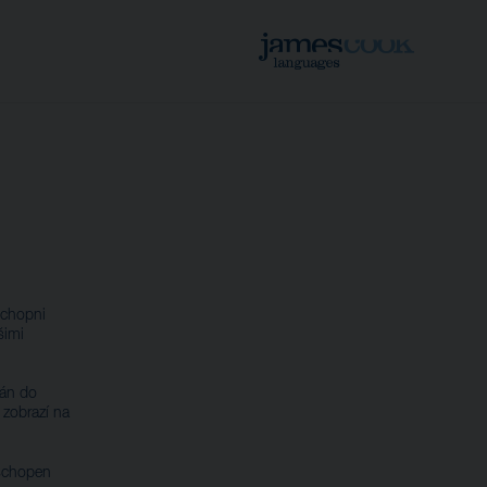
schopni
šimi
lán do
zobrazí na
 schopen