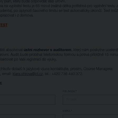
ový plán, který bude odpovídat Vaší úrovni.
 na vyplnění testu je 65 minut (reálná délka potřebná pro vyplnění testu z
tudenta), po uplynutí časového limitu se test automaticky ukončí. Test můž
pracovat i z domova.
TEST
ústní rozhovor s auditorem
eště absolvovat
, který nám poskytne uceleně
úrovni. Audit bude probíhat telefonickou formou a potrvá přibližně 15 minu
ktovat po Vaší registraci do výuky.
ýchkoliv dotazů k jazykové výuce kontaktujte, prosím, Course Managera:
, email:
klara.uhrova@jcl.cz
, tel.:
+420
736 440 372
.
e:
PŘÍJMENÍ
EMAIL