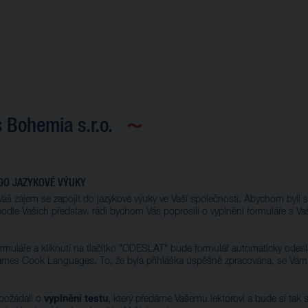
 Bohemia s.r.o.
DO JAZYKOVÉ VÝUKY
áš zájem se zapojit do jazykové výuky ve Vaší společnosti. Abychom byli 
 podle Vašich představ, rádi bychom Vás poprosili o vyplnění formuláře s Va
ormuláře a kliknutí na tlačítko "ODESLAT" bude formulář automaticky odes
ames Cook Languages. To, že byla přihláška úspěšně zpracována, se Vám 
vyplnění testu
požádali o
, který předáme Vašemu lektorovi a bude si tak