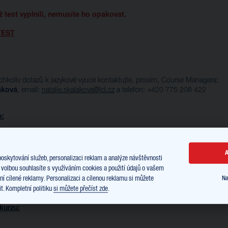
ž test vyplnili, nemusíte ho opakovat.
TEST
ýchkoliv dotazů k jazykové výuce kontaktujte, prosím, Course Managera:
áková
, email:
natalie.skalakova@jcl.cz
a telefon: +420 775 208 422
e:
PŘÍJMENÍ
A
poskytování služeb, personalizaci reklam a analýze návštěvnosti
 volbou souhlasíte s využíváním cookies a použití údajů o vašem
EMAIL
í cílené reklamy. Personalizaci a cílenou reklamu si můžete
Na
t. Kompletní politiku
si můžete přečíst zde
.
kurzu: