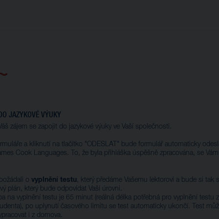
DO JAZYKOVÉ VÝUKY
áš zájem se zapojit do jazykové výuky ve Vaší společnosti.
ormuláře a kliknutí na tlačítko "ODESLAT" bude formulář automaticky odes
ames Cook Languages. To, že byla přihláška úspěšně zpracována, se Vám 
vyplnění testu
požádali o
, který předáme Vašemu lektorovi a bude si tak
ový plán, který bude odpovídat Vaší úrovni.
 na vyplnění testu je 65 minut (reálná délka potřebná pro vyplnění testu z
tudenta), po uplynutí časového limitu se test automaticky ukončí. Test můž
pracovat i z domova.