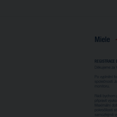
Miele
REGISTRACE 
Děkujeme za V
Po vyplnění f
společnosti J
monitoru.
Rádi bychom 
připravit výuk
Maximální doba
pokročilosti s
samozřejmě vy