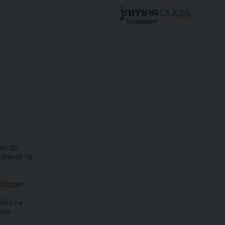
lán do
zobrazí na
 schopen
ávisí na
ete