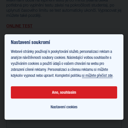
Maximální doba na vyplnění testu je 65 minut (reálná délka
potřebná pro vyplnění testu závisí na pokročilosti studenta), po
uplynutí časového limitu se test automaticky ukončí. Vypracovat jej
můžete také později.
ONLINE TEST
Login: Lidl E-Commerce
Heslo: Lidl
Nastavení soukromí
Webové stránky používají k poskytování služeb, personalizaci reklam a
V případě jakýchkoli dotazů k jazykové výuce kontaktujte prosím:
analýze návštěvnosti soubory cookies. Následující volbou souhlasíte s
Petra Křepelová
Vedoucí vzdělávání
využíváním cookies a použití údajů o vašem chování na webu pro
petra.krepelova@lidl.com
zobrazení cílené reklamy. Personalizaci a cílenou reklamu si můžete
+420 720 840 580
kdykoliv vypnout nebo upravit. Kompletní politiku
si můžete přečíst zde
.
Osobní údaje:
Ano, souhlasím
JMÉNO
Nastavení cookies
PŘÍJMENÍ