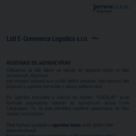
Lidl E-Commerce Logistics s.r.o.
REGISTRACE DO JAZYKOVÉ VÝUKY
Děkujeme za Váš zájem se zapojit do jazykové výuky ve Vaší
společnosti. Abychom
byli schopni připravit kurz podle Vašich představ, rádi bychom Vás
poprosili o vyplnění formuláře s Vašimi preferencemi.
Po vyplnění formuláře a kliknutí na tlačítko "ODESLAT" bude
formulář automaticky odeslán do společnosti James Cook
Languages. To, že byla přihláška úspěšně zpracována, se Vám
zobrazí na monitoru.
vyplnění testu
Rádi bychom požádali o
, kvůli zjištění Vaší
jazykové úrovně.