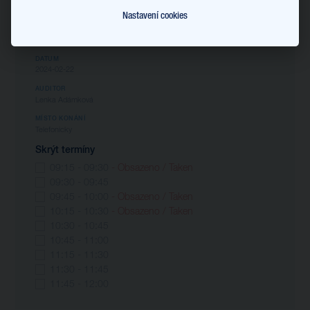
Čtvrtek 22. 2. 2024 (LA)
Nastavení cookies
JAZYK
Angličtina
DATUM
2024-02-22
AUDITOR
Lenka Adámková
MÍSTO KONÁNÍ
Telefonicky
Skrýt termíny
09:15 - 09:30
- Obsazeno / Taken
09:30 - 09:45
09:45 - 10:00
- Obsazeno / Taken
10:15 - 10:30
- Obsazeno / Taken
10:30 - 10:45
10:45 - 11:00
11:15 - 11:30
11:30 - 11:45
11:45 - 12:00