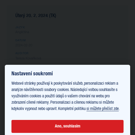
Úterý 20. 2. 2024 (TK)
JAZYK
Angličtina
DATUM
2024-02-20
AUDITOR
Tereza Kovaříková
MÍSTO KONÁNÍ
Telefonicky
Nastavení soukromí
Skrýt termíny
Webové stránky používají k poskytování služeb, personalizaci reklam a
13:00 - 13:15
- Obsazeno / Taken
analýze návštěvnosti soubory cookies. Následující volbou souhlasíte s
13:15 - 13:30
- Obsazeno / Taken
využíváním cookies a použití údajů o vašem chování na webu pro
13:30 - 13:45
- Obsazeno / Taken
zobrazení cílené reklamy. Personalizaci a cílenou reklamu si můžete
13:45 - 14:00
- Obsazeno / Taken
kdykoliv vypnout nebo upravit. Kompletní politiku
si můžete přečíst zde
.
Ano, souhlasím