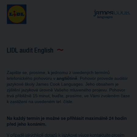
LIDL audit English
Zapište se
,
prosím
e,
k jednomu z uvedených termínů
telefonick
é
ho
pohovor
u v
angličtině
.
Pohovor provede auditor
jazykové školy James Cook Languages. Jeho obsahem je
zjištění jazykové úrovně
V
ašeho mluveného projevu. Pohovor
trvá přibližně 15 minut, buďte, prosím
e,
ve Vámi zvoleném čase
k zastižení na uvedeném tel.
čísle.
Na každý termín je možné se přihlásit maximálně 24 hodin
před jeho konáním.
V případě jakýchkoli dotazů k jazykové výuce kontaktujte prosím