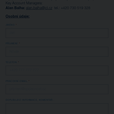
Key Account Managera:
Alan Balha:
alan.balha@jcl.cz
tel.: +420 730 519 328
Osobní údaje:
JMÉNO
PŘÍJMENÍ
TELEFON
PRACOVNÍ EMAIL
DOPLŇUJÍCÍ INFORMACE, KOMENTÁŘ :