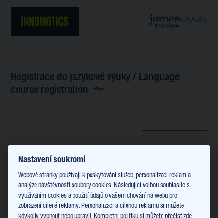
Registrace do jazykové výuky / Language
course registration
Nastavení soukromí
Webové stránky používají k poskytování služeb, personalizaci reklam a
analýze návštěvnosti soubory cookies. Následující volbou souhlasíte s
využíváním cookies a použití údajů o vašem chování na webu pro
zobrazení cílené reklamy. Personalizaci a cílenou reklamu si můžete
kdykoliv vypnout nebo upravit. Kompletní politiku
si můžete přečíst zde
.