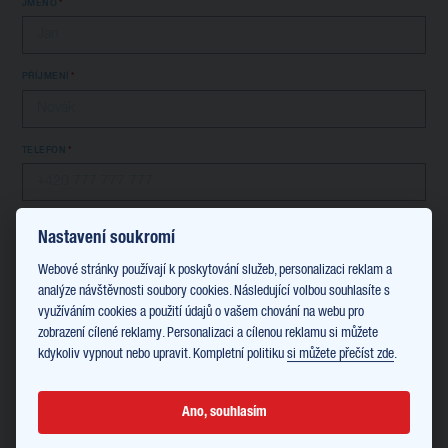
JMÉNO
PŘÍJMENÍ
TELEFON
EMAIL
Nastavení soukromí
Webové stránky používají k poskytování služeb, personalizaci reklam a
analýze návštěvnosti soubory cookies. Následující volbou souhlasíte s
Informace o kurzu:
využíváním cookies a použití údajů o vašem chování na webu pro
zobrazení cílené reklamy. Personalizaci a cílenou reklamu si můžete
JAZYK
kdykoliv vypnout nebo upravit. Kompletní politiku
si můžete přečíst zde
.
Anglický
FORMA VÝUKY
Prezenční - Praha
Ano, souhlasím
TYP KURZU: