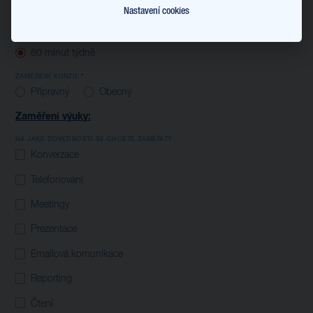
Nastavení cookies
Skupinový (max. 3 osoby)
INTENZITA
60 minut týdně
ZAMĚŘENÍ KURZU:
Přípravný
Obecný
Zaměření výuky:
NA JAKÉ DOVEDNOSTI SE CHCETE ZAMĚŘIT?
Konverzace
Telefonování
Meetingy
Prezentace
Emailová komunikace
Reporting
Čtení