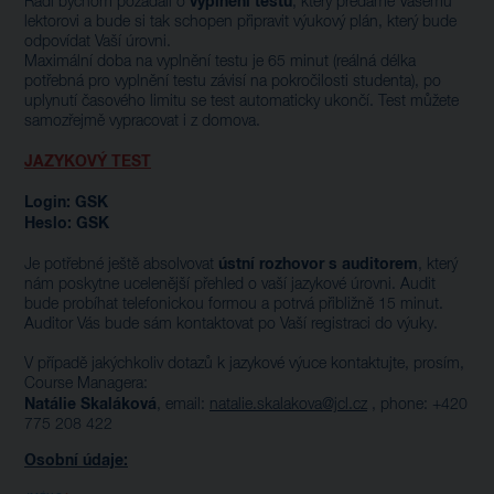
vyplnění testu
Rádi bychom požádali o
, který předáme Vašemu
lektorovi a bude si tak schopen připravit výukový plán, který bude
odpovídat Vaší úrovni.
Maximální doba na vyplnění testu je 65 minut (reálná délka
potřebná pro vyplnění testu závisí na pokročilosti studenta), po
uplynutí časového limitu se test automaticky ukončí. Test můžete
samozřejmě vypracovat i z domova.
JAZYKOVÝ TEST
Login: GSK
Heslo: GSK
ústní rozhovor s auditorem
Je potřebné ještě absolvovat
, který
nám poskytne ucelenější přehled o vaší jazykové úrovni. Audit
bude probíhat telefonickou formou a potrvá přibližně 15 minut.
Auditor Vás bude sám kontaktovat po Vaší registraci do výuky.
V případě jakýchkoliv dotazů k jazykové výuce kontaktujte, prosím,
Course Managera:
Natálie Skaláková
, email:
natalie.skalakova@jcl.cz
, phone: +420
775 208 422
Osobní údaje: