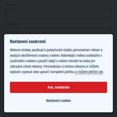
JMÉNO
PŘÍJMENÍ
Nastavení soukromí
TELEFON
Webové stránky používají k poskytování služeb, personalizaci reklam a
analýze návštěvnosti soubory cookies. Následující volbou souhlasíte s
využíváním cookies a použití údajů o vašem chování na webu pro
EMAIL
zobrazení cílené reklamy. Personalizaci a cílenou reklamu si můžete
kdykoliv vypnout nebo upravit. Kompletní politiku
si můžete přečíst zde
.
Informace o kurzu:
Lekce pro úrovně A1 a A2 se budou konat 2x90 minut týdně, pro
Ano, souhlasím
úrovně B1 a vyšší pak 1x90 týdně. Finální rozhodnutí o podobě
kurzů bude podléhat rozhodnutí společnosti Ewals Cargo Care.
Nastavení cookies
JAZYK
Anglický
Německý
Španělský