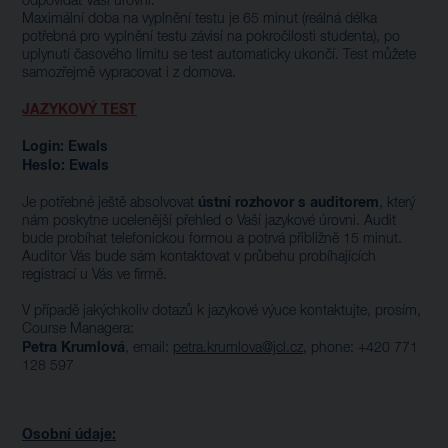
odpovídat Vaší úrovni.
Maximální doba na vyplnění testu je 65 minut (reálná délka
potřebná pro vyplnění testu závisí na pokročilosti studenta), po
uplynutí časového limitu se test automaticky ukončí. Test můžete
samozřejmě vypracovat i z domova.
JAZYKOVÝ TEST
Login: Ewals
Heslo: Ewals
ústní rozhovor s auditorem
Je potřebné ještě absolvovat
, který
nám poskytne ucelenější přehled o Vaší jazykové úrovni. Audit
bude probíhat telefonickou formou a potrvá přibližně 15 minut.
Auditor Vás bude sám kontaktovat v průbehu probíhajících
registrací u Vás ve firmě.
V případě jakýchkoliv dotazů k jazykové výuce kontaktujte, prosím,
Course Managera:
Petra Krumlová
, email:
petra.krumlova@jcl.cz
, phone: +420 771
128 597
Osobní údaje: