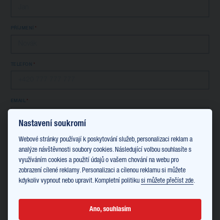
PŘÍJMENÍ
TELEFON
EMAIL
Nastavení soukromí
Webové stránky používají k poskytování služeb, personalizaci reklam a
Srážky ze mzdy
analýze návštěvnosti soubory cookies. Následující volbou souhlasíte s
využíváním cookies a použití údajů o vašem chování na webu pro
zobrazení cílené reklamy. Personalizaci a cílenou reklamu si můžete
Informace o kurzu:
kdykoliv vypnout nebo upravit. Kompletní politiku
si můžete přečíst zde
.
JAZYK
Anglický
Ano, souhlasím
FORMA VÝUKY