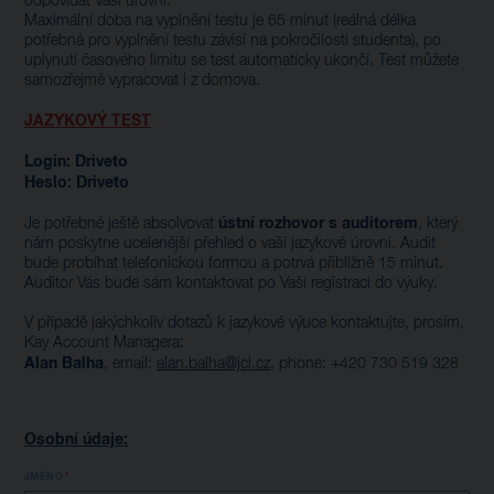
odpovídat Vaší úrovni.
Maximální doba na vyplnění testu je 65 minut (reálná délka
potřebná pro vyplnění testu závisí na pokročilosti studenta), po
uplynutí časového limitu se test automaticky ukončí. Test můžete
samozřejmě vypracovat i z domova.
JAZYKOVÝ TEST
Login: Driveto
Heslo: Driveto
ústní rozhovor s auditorem
Je potřebné ještě absolvovat
, který
nám poskytne ucelenější přehled o vaší jazykové úrovni. Audit
bude probíhat telefonickou formou a potrvá přibližně 15 minut.
Auditor Vás bude sám kontaktovat po Vaší registraci do výuky.
V případě jakýchkoliv dotazů k jazykové výuce kontaktujte, prosím,
Kay Account Managera:
Alan Balha
, email:
alan.balha@jcl.cz
, phone: +420
730 519 328
Osobní údaje:
JMÉNO