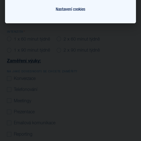
ONLINE
Prezenční - Praha
Nastavení cookies
TYP VÝUKY:
Individuální
INTENZITA
1 x 60 minut týdně
2 x 60 minut týdně
1 x 90 minut týdně
2 x 90 minut týdně
Zaměření výuky:
NA JAKÉ DOVEDNOSTI SE CHCETE ZAMĚŘIT?
Konverzace
Telefonování
Meetingy
Prezentace
Emailová komunikace
Reporting