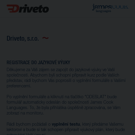
Driveto, s.r.o.
REGISTRACE DO JAZYKOVÉ VÝUKY
Děkujeme za Váš zájem se zapojit do jazykové výuky ve Vaší
společnosti. Abychom byli schopni připravit kurz podle Vašich
představ, rádi bychom Vás poprosili o vyplnění formuláře s Vašimi
preferencemi.
Po vyplnění formuláře a kliknutí na tlačítko "ODESLAT" bude
formulář automaticky odeslán do společnosti James Cook
Languages. To, že byla přihláška úspěšně zpracována, se Vám
zobrazí na monitoru.
vyplnění testu
Rádi bychom požádali o
, který předáme Vašemu
lektorovi a bude si tak schopen připravit výukový plán, který bude