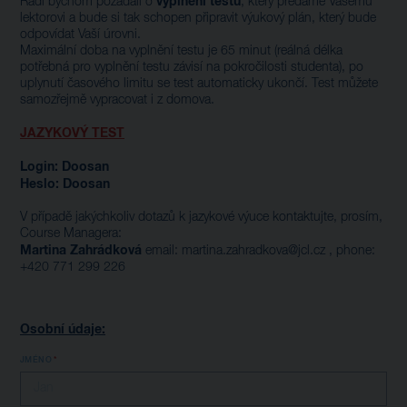
vyplnění testu
Rádi bychom požádali o
, který předáme Vašemu
lektorovi a bude si tak schopen připravit výukový plán, který bude
odpovídat Vaší úrovni.
Maximální doba na vyplnění testu je 65 minut (reálná délka
potřebná pro vyplnění testu závisí na pokročilosti studenta), po
uplynutí časového limitu se test automaticky ukončí. Test můžete
samozřejmě vypracovat i z domova.
JAZYKOVÝ TEST
Login: Doosan
Heslo: Doosan
V případě jakýchkoliv dotazů k jazykové výuce kontaktujte, prosím,
Course Managera:
Martina Zahrádková
email: martina.zahradkova@jcl.cz , phone:
+420 771 299 226
Osobní údaje:
JMÉNO