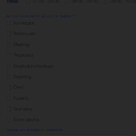
Pátek
07:00 - 08:00
08:00 - 09:00
09:00 - 10:0
NA JAKÉ DOVEDNOSTI SE CHCETE ZAMĚŘIT ?
Konverzace
Telefonování
Meetingy
Prezentace
Emailová komunikace
Reporting
Čtení
Poslech
Gramatika
Slovní zásoba
DOPLŇUJÍCÍ INFORMACE, KOMENTÁŘ: