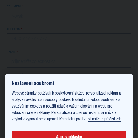
PŘÍJMENÍ
TELEFON
EMAIL
OSOBNÍ ČÍSLO
Nastavení soukromí
Webové stránky používají k poskytování služeb, personalizaci reklam a
Informace o kurzu:
analýze návštěvnosti soubory cookies. Následující volbou souhlasíte s
využíváním cookies a použití údajů o vašem chování na webu pro
JAZYK
zobrazení cílené reklamy. Personalizaci a cílenou reklamu si můžete
Anglický
Jiný
kdykoliv vypnout nebo upravit. Kompletní politiku
si můžete přečíst zde
.
POKUD JSTE ZVOLIL/A JINÝ JAZYK, PROSÍM UVEĎTE:
Ano, souhlasím