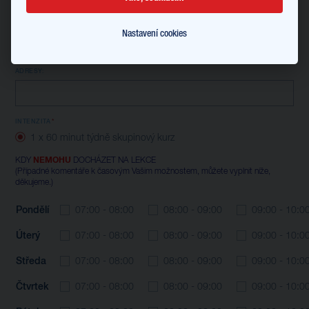
FORMA VÝUKY
Nastavení cookies
Online
Prezenčně
POKUD JSTE ZVOLI/A FORMU VÝUKY PREZENČNÍ, PROSÍME O ZADÁNÍ PŘESNÉ
ADRESY:
INTENZITA
1 x 60 minut týdně skupinový kurz
KDY
NEMOHU
DOCHÁZET NA LEKCE
(Případné komentáře k časovým Vašim možnostem, můžete vyplnit níže,
děkujeme.)
Pondělí
07:00 - 08:00
08:00 - 09:00
09:00 - 10:0
Úterý
07:00 - 08:00
08:00 - 09:00
09:00 - 10:0
Středa
07:00 - 08:00
08:00 - 09:00
09:00 - 10:0
Čtvrtek
07:00 - 08:00
08:00 - 09:00
09:00 - 10:0