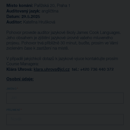
Místo konání:
Pařížská 20, Praha 1
Auditovaný jazyk:
angličtina
Datum: 29.5.2025
Auditor:
Kateřina Hrušková
Pohovor provede auditor jazykové školy James Cook Languages.
Jeho obsahem je zjištění jazykové úrovně vašeho mluveného
projevu. Pohovor trvá přibližně 30 minut, buďte, prosím ve Vámi
zvoleném čase k zastižení na místě.
V případě jakýchkoli dotazů k jazykové výuce kontaktujte prosím
Course Managera:
Klára Uhrová:
klara.uhrova@jcl.cz
tel.: +420
736 440 372
Osobní údaje:
JMÉNO
PŘÍJMENÍ