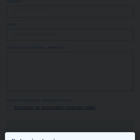
TELEFON
EMAIL
DOPLŇUJÍCÍ INFORMACE, KOMENTÁŘ:
ZÁSADY ZPRACOVÁNÍ OSOBNÍCH ÚDAJŮ
Souhlasím se zpracováním osobních údajů
08:00 - 08:30