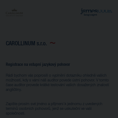
CAROLLINUM s.r.o.
Registrace na vstupní jazykový pohovor
Rádi bychom vás poprosili o vyplnění dotazníku ohledně vašich
možností, kdy s vámi náš auditor povede ústní pohovor. V tomto
čase auditor provede krátké testování vašich dosažených znalostí
angličtiny.
Zapište prosím své jméno a příjmení k jednomu z uvedených
termínů osobních pohovorů, jenž se uskuteční ve vaší
společnosti.